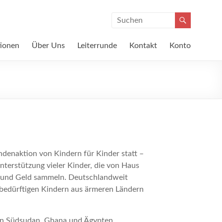
ionen
Über Uns
Leiterrunde
Kontakt
Konto
denaktion von Kindern für Kinder statt –
nterstützung vieler Kinder, die von Haus
n und Geld sammeln. Deutschlandweit
bedürftigen Kindern aus ärmeren Ländern
ern Südsudan, Ghana und Ägypten